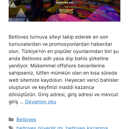
Betloves turnuva siteyi takip ederek en son
turnuvalardan ve promosyonlardan haberdar
olun. Türkiye’nin en popüler oyunlarından biri şu
anda Betloves adlı yasa dışı bahis şirketine
yeniliyor. Mükemmel offshore becerilerine
sahipseniz, lütfen mümkün olan en kısa sürede
web sitemize kaydolun. Heyecan verici bahisler
oluşturun ve keyfinizi maddi kazanca
dönüştürün. Giriş adresi, giriş adresi ve mevcut
giriş …
Devamını oku
Kategoriler
Betloves
Etiketler
betloves güvenlir mi
,
betloves kazanma
,