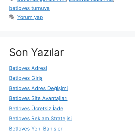
betloves turnuva
Yorum yap
Son Yazılar
Betloves Adresi
Betloves Giriş
Betloves Adres Değişimi
Betloves Site Avantajları
Betloves Ücretsiz İade
Betloves Reklam Stratejisi
Betloves Yeni Bahisler