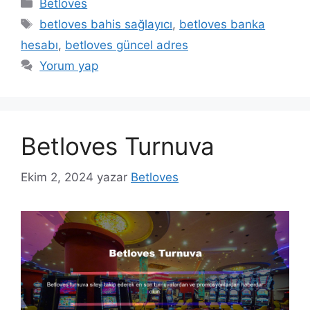
Kategoriler
Betloves
Etiketler
betloves bahis sağlayıcı
,
betloves banka
hesabı
,
betloves güncel adres
Yorum yap
Betloves Turnuva
Ekim 2, 2024
yazar
Betloves