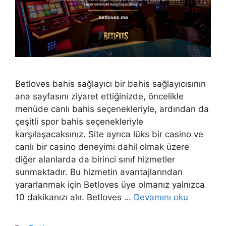
Betloves bahis sağlayıcı bir bahis sağlayıcısının
ana sayfasını ziyaret ettiğinizde, öncelikle
menüde canlı bahis seçenekleriyle, ardından da
çeşitli spor bahis seçenekleriyle
karşılaşacaksınız. Site ayrıca lüks bir casino ve
canlı bir casino deneyimi dahil olmak üzere
diğer alanlarda da birinci sınıf hizmetler
sunmaktadır. Bu hizmetin avantajlarından
yararlanmak için Betloves üye olmanız yalnızca
10 dakikanızı alır. Betloves …
Devamını oku