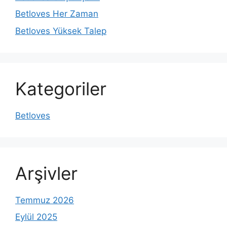
Betloves Her Zaman
Betloves Yüksek Talep
Kategoriler
Betloves
Arşivler
Temmuz 2026
Eylül 2025