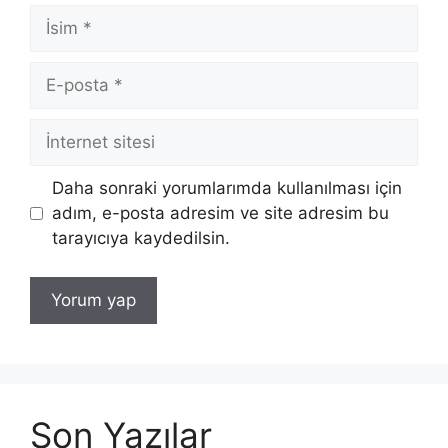
İsim
E-
posta
İnternet
sitesi
Daha sonraki yorumlarımda kullanılması için
adım, e-posta adresim ve site adresim bu
tarayıcıya kaydedilsin.
Son Yazılar