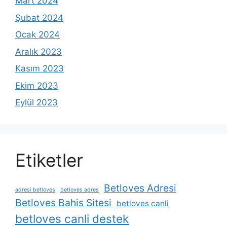
Mart 2024
Şubat 2024
Ocak 2024
Aralık 2023
Kasım 2023
Ekim 2023
Eylül 2023
Etiketler
Betloves Adresi
adresi betloves
betloves adres
Betloves Bahis Sitesi
betloves canli
betloves canli destek