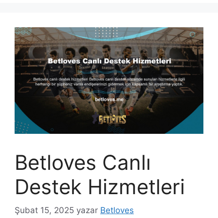
Betloves Canlı
Destek Hizmetleri
Şubat 15, 2025
yazar
Betloves