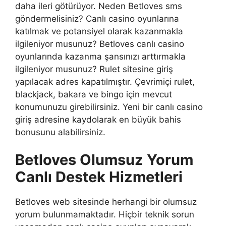
daha ileri götürüyor. Neden Betloves sms
göndermelisiniz? Canlı casino oyunlarına
katılmak ve potansiyel olarak kazanmakla
ilgileniyor musunuz? Betloves canlı casino
oyunlarında kazanma şansınızı arttırmakla
ilgileniyor musunuz? Rulet sitesine giriş
yapılacak adres kapatılmıştır. Çevrimiçi rulet,
blackjack, bakara ve bingo için mevcut
konumunuzu girebilirsiniz. Yeni bir canlı casino
giriş adresine kaydolarak en büyük bahis
bonusunu alabilirsiniz.
Betloves Olumsuz Yorum
Canlı Destek Hizmetleri
Betloves web sitesinde herhangi bir olumsuz
yorum bulunmamaktadır. Hiçbir teknik sorun