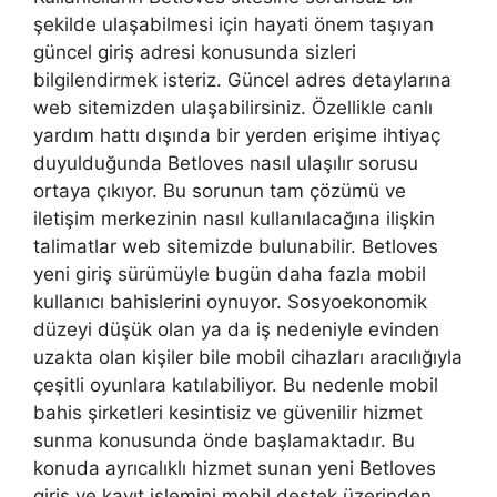
şekilde ulaşabilmesi için hayati önem taşıyan
güncel giriş adresi konusunda sizleri
bilgilendirmek isteriz. Güncel adres detaylarına
web sitemizden ulaşabilirsiniz. Özellikle canlı
yardım hattı dışında bir yerden erişime ihtiyaç
duyulduğunda Betloves nasıl ulaşılır sorusu
ortaya çıkıyor. Bu sorunun tam çözümü ve
iletişim merkezinin nasıl kullanılacağına ilişkin
talimatlar web sitemizde bulunabilir. Betloves
yeni giriş sürümüyle bugün daha fazla mobil
kullanıcı bahislerini oynuyor. Sosyoekonomik
düzeyi düşük olan ya da iş nedeniyle evinden
uzakta olan kişiler bile mobil cihazları aracılığıyla
çeşitli oyunlara katılabiliyor. Bu nedenle mobil
bahis şirketleri kesintisiz ve güvenilir hizmet
sunma konusunda önde başlamaktadır. Bu
konuda ayrıcalıklı hizmet sunan yeni Betloves
giriş ve kayıt işlemini mobil destek üzerinden