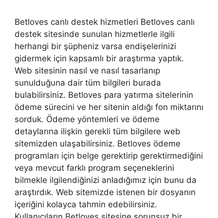
Betloves canlı destek hizmetleri Betloves canlı
destek sitesinde sunulan hizmetlerle ilgili
herhangi bir şüpheniz varsa endişelerinizi
gidermek için kapsamlı bir araştırma yaptık.
Web sitesinin nasıl ve nasıl tasarlanıp
sunulduğuna dair tüm bilgileri burada
bulabilirsiniz. Betloves para yatırma sitelerinin
ödeme sürecini ve her sitenin aldığı fon miktarını
sorduk. Ödeme yöntemleri ve ödeme
detaylarına ilişkin gerekli tüm bilgilere web
sitemizden ulaşabilirsiniz. Betloves ödeme
programları için belge gerektirip gerektirmediğini
veya mevcut farklı program seçeneklerini
bilmekle ilgilendiğinizi anladığımız için bunu da
araştırdık. Web sitemizde istenen bir dosyanın
içeriğini kolayca tahmin edebilirsiniz.
Kullanıcıların Betloves sitesine sorunsuz bir