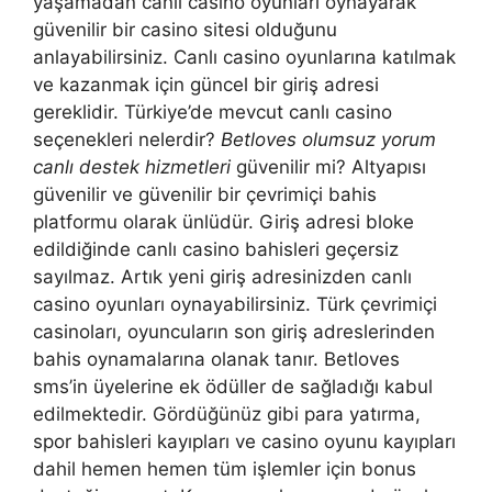
yaşamadan canlı casino oyunları oynayarak
güvenilir bir casino sitesi olduğunu
anlayabilirsiniz. Canlı casino oyunlarına katılmak
ve kazanmak için güncel bir giriş adresi
gereklidir. Türkiye’de mevcut canlı casino
seçenekleri nelerdir?
Betloves olumsuz yorum
canlı destek hizmetleri
güvenilir mi? Altyapısı
güvenilir ve güvenilir bir çevrimiçi bahis
platformu olarak ünlüdür. Giriş adresi bloke
edildiğinde canlı casino bahisleri geçersiz
sayılmaz. Artık yeni giriş adresinizden canlı
casino oyunları oynayabilirsiniz. Türk çevrimiçi
casinoları, oyuncuların son giriş adreslerinden
bahis oynamalarına olanak tanır. Betloves
sms’in üyelerine ek ödüller de sağladığı kabul
edilmektedir. Gördüğünüz gibi para yatırma,
spor bahisleri kayıpları ve casino oyunu kayıpları
dahil hemen hemen tüm işlemler için bonus