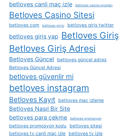
betloves canli maç izle
betloves casino oyunları
Betloves Casino Sitesi
betloves com
betloves giris twitter
betloves girisi
Betloves Giriş
betloves giris yap
Betloves Giriş Adresi
Betloves Güncel
betloves güncel adres
Betloves Güncel Adresi
betloves güvenlir mi
betloves instagram
Betloves Kayıt
betloves maç izleme
Betloves Nasıl Bir Site
betloves para çekme
betloves promosyon
betloves promosyon kodu
betloves sitesi
betloves tv canli maç izle
betloves tv izle