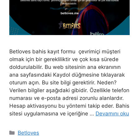
Betloves bahis kayıt formu çevrimiçi müşteri
olmak için bir gerekliliktir ve çok kısa sürede
doldurulabilir. Bu web sitesinin ana ekranının
ana sayfasındaki Kaydol düğmesine tıklayarak
oturum açın. Bu site bilgi gerektirir. Neden?
Verilen bilgiler aşağıdaki gibidir. Özellikle telefon
numarası ve e-posta adresi zorunlu alanlardır.
Hesap aktivasyonu bu yöntemi takip eder. Bahis
sitesi uygulamasına ve içeriğine …
Devamını oku
Kategoriler
Betloves