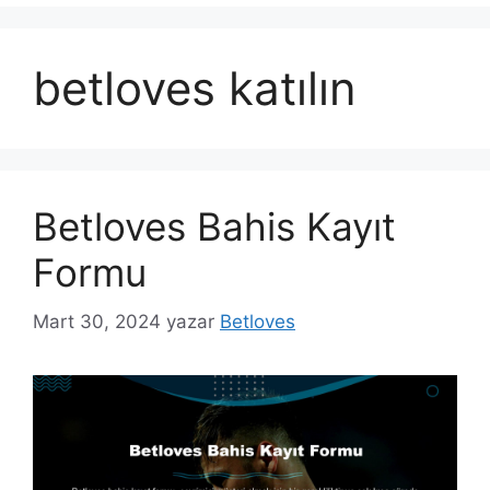
betloves katılın
Betloves Bahis Kayıt
Formu
Mart 30, 2024
yazar
Betloves