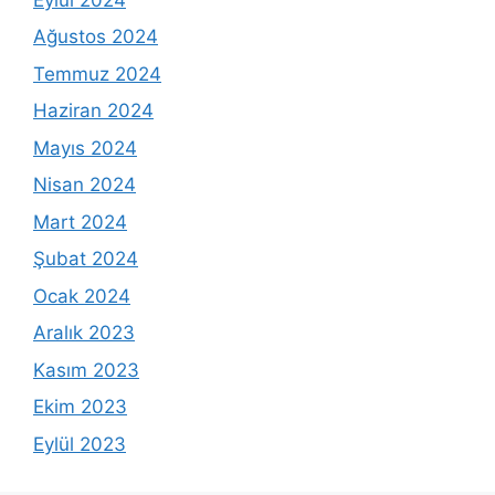
Ağustos 2024
Temmuz 2024
Haziran 2024
Mayıs 2024
Nisan 2024
Mart 2024
Şubat 2024
Ocak 2024
Aralık 2023
Kasım 2023
Ekim 2023
Eylül 2023