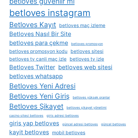
betloves güvenlir mi
betloves instagram
Betloves Kayıt
betloves maç izleme
Betloves Nasıl Bir Site
betloves para çekme
betloves promosyon
betloves promosyon kodu
betloves sitesi
betloves tv canli maç izle
betloves tv izle
Betloves Twitter
betloves web sitesi
betloves whatsapp
Betloves Yeni Adresi
Betloves Yeni Giriş
betloves yüksek oranlar
Betloves Şikayet
betloves şikayet yönetimi
casino sitesi betloves
giris adresi betloves
giris yap betloves
güncel adresi betloves
güncel betloves
kayit betloves
mobil betloves