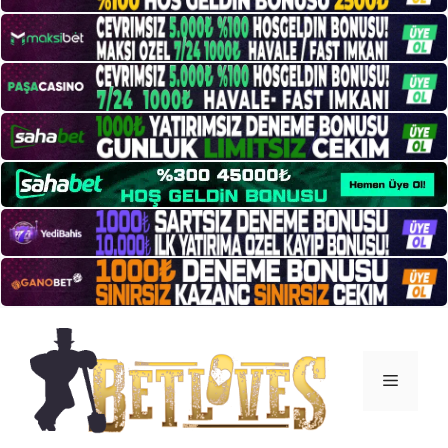
İçeriğe
atla
Menü