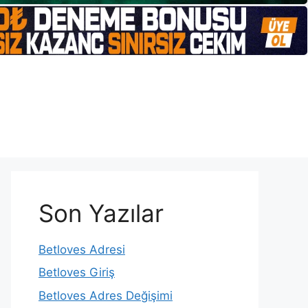
Son Yazılar
Betloves Adresi
Betloves Giriş
Betloves Adres Değişimi