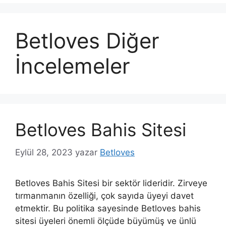
Betloves Diğer
İncelemeler
Betloves Bahis Sitesi
Eylül 28, 2023
yazar
Betloves
Betloves Bahis Sitesi bir sektör lideridir. Zirveye
tırmanmanın özelliği, çok sayıda üyeyi davet
etmektir. Bu politika sayesinde Betloves bahis
sitesi üyeleri önemli ölçüde büyümüş ve ünlü