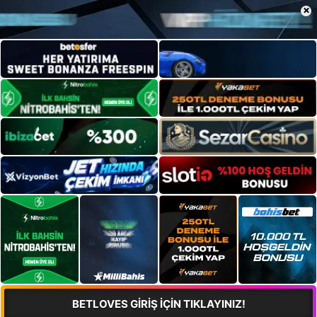
×
BETLOVES GİRİŞ İÇİN TIKLAYINIZ!