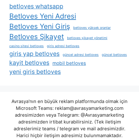
betloves whatsapp
Betloves Yeni Adresi
Betloves Yeni Giriş
betloves yüksek oranlar
Betloves Şikayet
betloves şikayet yönetimi
casino sitesi betloves
giris adresi betloves
giris yap betloves
güncel adresi betloves
güncel betloves
kayit betloves
mobil betloves
yeni giris betloves
Avrasya'nın en büyük reklam platformunda olmak için
Microsoft Teams:
reklam@avrasyamarketing.com
adresimizden veya Telegram: @Avrasyamarketing
adresimizden irtibat kurabilirsiniz. (Tek iletişim
adreslerimiz teams / telegram ve mail adresimizdir.
Harici hiçbir iletişim adresimiz bulunmamaktadır.