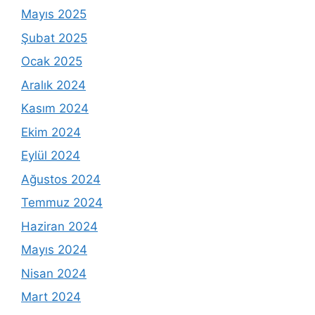
Mayıs 2025
Şubat 2025
Ocak 2025
Aralık 2024
Kasım 2024
Ekim 2024
Eylül 2024
Ağustos 2024
Temmuz 2024
Haziran 2024
Mayıs 2024
Nisan 2024
Mart 2024