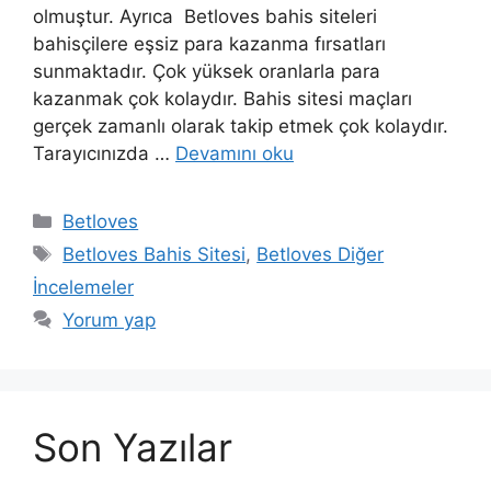
olmuştur. Ayrıca Betloves bahis siteleri
bahisçilere eşsiz para kazanma fırsatları
sunmaktadır. Çok yüksek oranlarla para
kazanmak çok kolaydır. Bahis sitesi maçları
gerçek zamanlı olarak takip etmek çok kolaydır.
Tarayıcınızda …
Devamını oku
Kategoriler
Betloves
Etiketler
Betloves Bahis Sitesi
,
Betloves Diğer
İncelemeler
Yorum yap
Son Yazılar