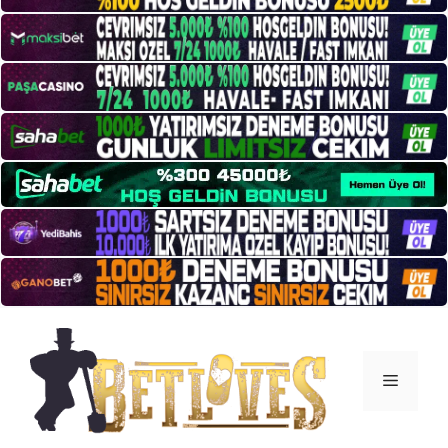
İçeriğe
atla
Menü