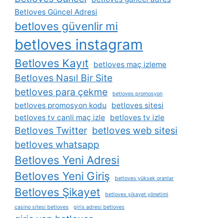
Betloves Güncel Adresi
betloves güvenlir mi
betloves instagram
Betloves Kayıt
betloves maç izleme
Betloves Nasıl Bir Site
betloves para çekme
betloves promosyon
betloves promosyon kodu
betloves sitesi
betloves tv canli maç izle
betloves tv izle
Betloves Twitter
betloves web sitesi
betloves whatsapp
Betloves Yeni Adresi
Betloves Yeni Giriş
betloves yüksek oranlar
Betloves Şikayet
betloves şikayet yönetimi
casino sitesi betloves
giris adresi betloves