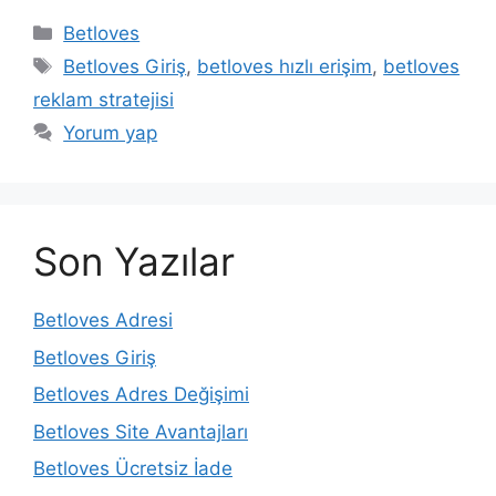
Kategoriler
Betloves
Etiketler
Betloves Giriş
,
betloves hızlı erişim
,
betloves
reklam stratejisi
Yorum yap
Son Yazılar
Betloves Adresi
Betloves Giriş
Betloves Adres Değişimi
Betloves Site Avantajları
Betloves Ücretsiz İade