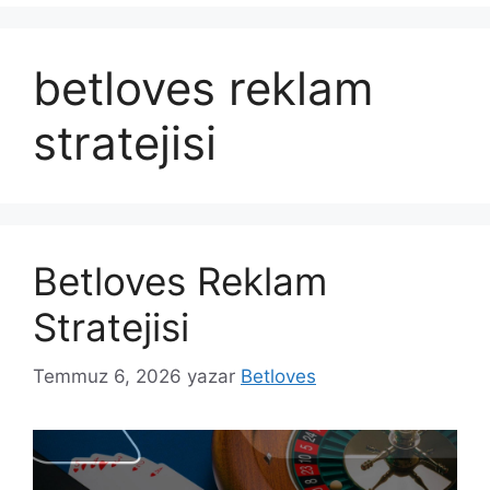
betloves reklam
stratejisi
Betloves Reklam
Stratejisi
Temmuz 6, 2026
yazar
Betloves