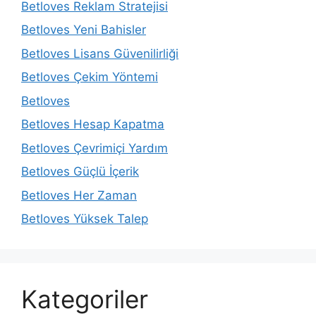
Betloves Reklam Stratejisi
Betloves Yeni Bahisler
Betloves Lisans Güvenilirliği
Betloves Çekim Yöntemi
Betloves
Betloves Hesap Kapatma
Betloves Çevrimiçi Yardım
Betloves Güçlü İçerik
Betloves Her Zaman
Betloves Yüksek Talep
Kategoriler