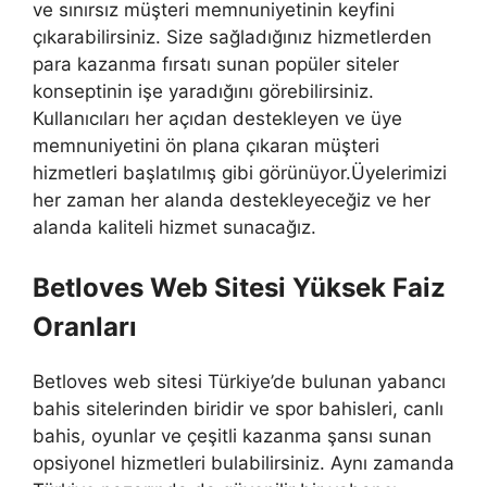
ve sınırsız müşteri memnuniyetinin keyfini
çıkarabilirsiniz. Size sağladığınız hizmetlerden
para kazanma fırsatı sunan popüler siteler
konseptinin işe yaradığını görebilirsiniz.
Kullanıcıları her açıdan destekleyen ve üye
memnuniyetini ön plana çıkaran müşteri
hizmetleri başlatılmış gibi görünüyor.Üyelerimizi
her zaman her alanda destekleyeceğiz ve her
alanda kaliteli hizmet sunacağız.
Betloves Web Sitesi Yüksek Faiz
Oranları
Betloves web sitesi Türkiye’de bulunan yabancı
bahis sitelerinden biridir ve spor bahisleri, canlı
bahis, oyunlar ve çeşitli kazanma şansı sunan
opsiyonel hizmetleri bulabilirsiniz. Aynı zamanda