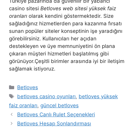
Türkiye pazarında da güvenilir bir yabancı
casino sitesi
Betloves web sitesi yüksek faiz
oranları
olarak kendini göstermektedir. Size
sağladığınız hizmetlerden para kazanma fırsatı
sunan popüler siteler konseptinin işe yaradığını
görebilirsiniz. Kullanıcıları her açıdan
destekleyen ve üye memnuniyetini ön plana
çıkaran müşteri hizmetleri başlatılmış gibi
görünüyor.Çeşitli birimler arasında iyi bir iletişim
sağlamak istiyoruz.
Kategoriler
Betloves
Etiketler
betloves casino oyunları
,
betloves yüksek
faiz oranları
,
güncel betloves
Betloves Canlı Rulet Seçenekleri
Betloves Hesap Sonlandırması