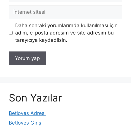
İnternet
sitesi
Daha sonraki yorumlarımda kullanılması için
adım, e-posta adresim ve site adresim bu
tarayıcıya kaydedilsin.
Son Yazılar
Betloves Adresi
Betloves Giriş