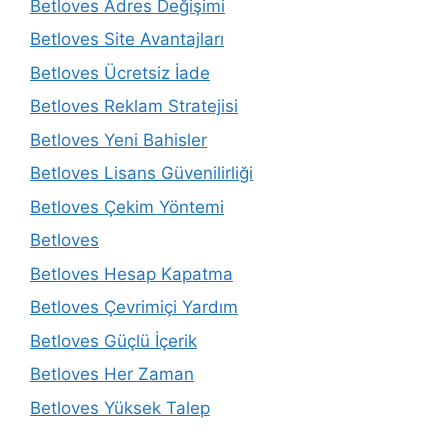
Betloves Adres Değişimi
Betloves Site Avantajları
Betloves Ücretsiz İade
Betloves Reklam Stratejisi
Betloves Yeni Bahisler
Betloves Lisans Güvenilirliği
Betloves Çekim Yöntemi
Betloves
Betloves Hesap Kapatma
Betloves Çevrimiçi Yardım
Betloves Güçlü İçerik
Betloves Her Zaman
Betloves Yüksek Talep