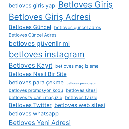
Betloves Giriş
betloves giris yap
Betloves Giriş Adresi
Betloves Güncel
betloves güncel adres
Betloves Güncel Adresi
betloves güvenlir mi
betloves instagram
Betloves Kayıt
betloves maç izleme
Betloves Nasıl Bir Site
betloves para çekme
betloves promosyon
betloves promosyon kodu
betloves sitesi
betloves tv canli maç izle
betloves tv izle
Betloves Twitter
betloves web sitesi
betloves whatsapp
Betloves Yeni Adresi