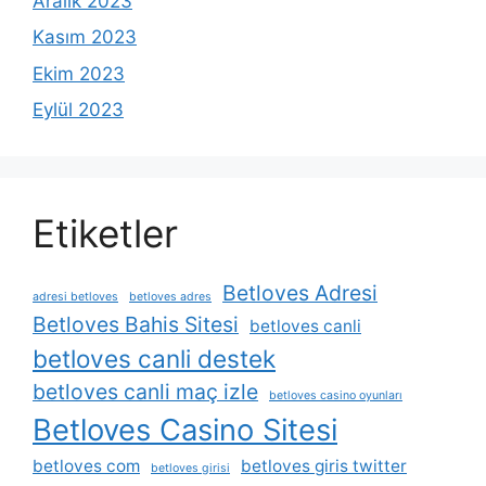
Aralık 2023
Kasım 2023
Ekim 2023
Eylül 2023
Etiketler
Betloves Adresi
adresi betloves
betloves adres
Betloves Bahis Sitesi
betloves canli
betloves canli destek
betloves canli maç izle
betloves casino oyunları
Betloves Casino Sitesi
betloves com
betloves giris twitter
betloves girisi