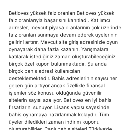
Betloves yüksek faiz oranları Betloves yüksek
faiz oranlarıyla başarısını kanıtladı. Katılımcı
adresler, mevcut piyasa oranlarının çok üzerinde
faiz oranları sunmaya devam ederek üyelerinin
gelirini artırır. Mevcut site giriş adresinizle oyun
oynayarak daha fazla kazanın. Yarışmalara
katılarak istediğiniz zaman oluşturabileceğiniz
birçok özel kupon bulunmaktadır. Şu anda
birçok bahis adresi kullanıcıları
desteklemektedir. Bahis adreslerinin sayısı her
geçen gün artıyor ancak özellikle finansal
işlemler söz konusu olduğunda güvenilir
sitelerin sayısı azalıyor. Betloves en iyi bahis
fırsatlarını sunuyor. Lisans yapısı sayesinde
bahis oynamaya hazırlanmak kolaydır. Tüm
üyeler diledikleri zaman indirim kuponu
oluşturabilirler. Canlı bahis siteleri Türkiye’de