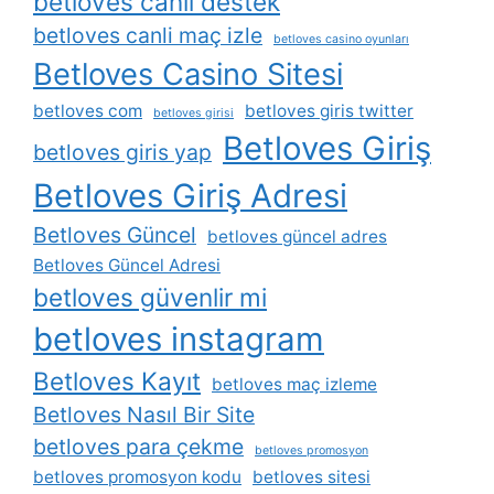
betloves canli destek
betloves canli maç izle
betloves casino oyunları
Betloves Casino Sitesi
betloves com
betloves giris twitter
betloves girisi
Betloves Giriş
betloves giris yap
Betloves Giriş Adresi
Betloves Güncel
betloves güncel adres
Betloves Güncel Adresi
betloves güvenlir mi
betloves instagram
Betloves Kayıt
betloves maç izleme
Betloves Nasıl Bir Site
betloves para çekme
betloves promosyon
betloves promosyon kodu
betloves sitesi