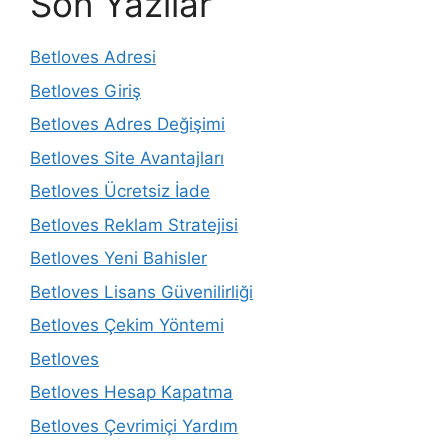
Son Yazılar
Betloves Adresi
Betloves Giriş
Betloves Adres Değişimi
Betloves Site Avantajları
Betloves Ücretsiz İade
Betloves Reklam Stratejisi
Betloves Yeni Bahisler
Betloves Lisans Güvenilirliği
Betloves Çekim Yöntemi
Betloves
Betloves Hesap Kapatma
Betloves Çevrimiçi Yardım