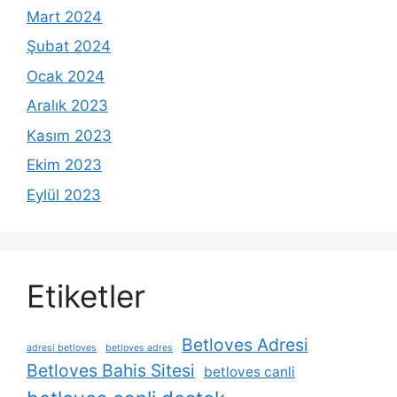
Mart 2024
Şubat 2024
Ocak 2024
Aralık 2023
Kasım 2023
Ekim 2023
Eylül 2023
Etiketler
Betloves Adresi
adresi betloves
betloves adres
Betloves Bahis Sitesi
betloves canli