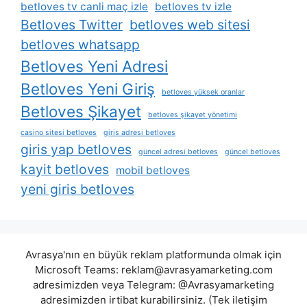
betloves tv canli maç izle
betloves tv izle
Betloves Twitter
betloves web sitesi
betloves whatsapp
Betloves Yeni Adresi
Betloves Yeni Giriş
betloves yüksek oranlar
Betloves Şikayet
betloves şikayet yönetimi
casino sitesi betloves
giris adresi betloves
giris yap betloves
güncel adresi betloves
güncel betloves
kayit betloves
mobil betloves
yeni giris betloves
Avrasya'nın en büyük reklam platformunda olmak için
Microsoft Teams:
reklam@avrasyamarketing.com
adresimizden veya Telegram: @Avrasyamarketing
adresimizden irtibat kurabilirsiniz. (Tek iletişim