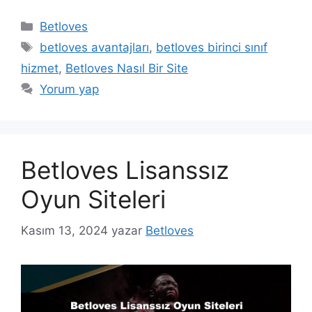
Kategoriler
Betloves
Etiketler
betloves avantajları
,
betloves birinci sınıf
hizmet
,
Betloves Nasıl Bir Site
Yorum yap
Betloves Lisanssız
Oyun Siteleri
Kasım 13, 2024
yazar
Betloves