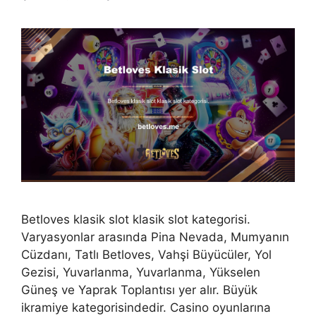
Betloves klasik slot klasik slot kategorisi.
Varyasyonlar arasında Pina Nevada, Mumyanın
Cüzdanı, Tatlı Betloves, Vahşi Büyücüler, Yol
Gezisi, Yuvarlanma, Yuvarlanma, Yükselen
Güneş ve Yaprak Toplantısı yer alır. Büyük
ikramiye kategorisindedir. Casino oyunlarına