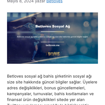
Mayıs 8, 2024
yazar
Betloves
Betloves sosyal ağ bahis şirketinin sosyal ağı
size site hakkında güncel bilgiler sağlar. Üyelere
adres değişiklikleri, bonus güncellemeleri,
kampanyalar, turnuvalar, bahis kısıtlamaları ve
finansal ürün değişiklikleri sitede yer alan