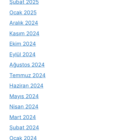
Şubat 2025
Ocak 2025
Aralık 2024
Kasım 2024
Ekim 2024
Eylül 2024
Ağustos 2024
Temmuz 2024
Haziran 2024
Mayıs 2024
Nisan 2024
Mart 2024
Şubat 2024
Ocak 2024