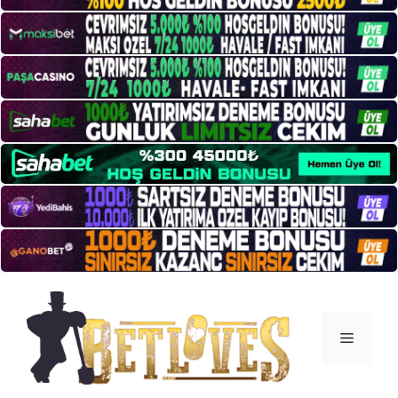
İçeriğe
atla
Menü