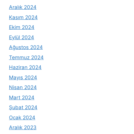
Aralık 2024
Kasım 2024
Ekim 2024
Eylül 2024
Ağustos 2024
Temmuz 2024
Haziran 2024
Mayıs 2024
Nisan 2024
Mart 2024
Şubat 2024
Ocak 2024
Aralık 2023