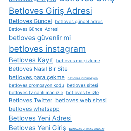
Betloves Giriş Adresi
Betloves Güncel
betloves güncel adres
Betloves Güncel Adresi
betloves güvenlir mi
betloves instagram
Betloves Kayıt
betloves maç izleme
Betloves Nasıl Bir Site
betloves para çekme
betloves promosyon
betloves promosyon kodu
betloves sitesi
betloves tv canli maç izle
betloves tv izle
Betloves Twitter
betloves web sitesi
betloves whatsapp
Betloves Yeni Adresi
Betloves Yeni Giriş
betloves yüksek oranlar