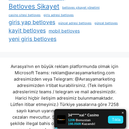
Betloves Şikayet
betloves şikayet yönetimi
casino sitesi betloves
giris adresi betloves
giris yap betloves
güncel adresi betloves
güncel betloves
kayit betloves
mobil betloves
yeni giris betloves
Avrasya'nın en büyük reklam platformunda olmak için
Microsoft Teams:
reklam@avrasyamarketing.com
adresimizden veya Telegram: @Avrasyamarketing
adresimizden irtibat kurabilirsiniz. (Tek iletişim
adreslerimiz teams / telegram ve mail adresimizdir.
Harici hiçbir iletişim adresimiz bulunmamaktadır.
Lütfen itibar etmeyiniz.) Türkiye yasalarına göre 7258
sayılı kanun uyarınca yasa dışı bahis oynamanın
cezaları mevcuttur. Şu an bulunduğunuz site hiç bir
şekilde illegal bahis oyunları oynatmıyor ve oynamaya