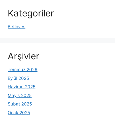
Kategoriler
Betloves
Arşivler
Temmuz 2026
Eylül 2025
Haziran 2025
Mayıs 2025
Şubat 2025
Ocak 2025