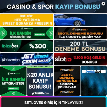
×
BETLOVES GİRİŞ İÇİN TIKLAYINIZ!