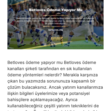
Betloves ödeme yapıyor mu Betloves ödeme
kanalları şirketi tarafından en sık kullanılan
ödeme yöntemleri nelerdir? Merakla karşınıza
çıkan bu yazımızda sorununuza kapsamlı bir
çözüm bulacaksınız. Ancak yatırım kanallarımıza
ilişkin bilgileri üyelerimize veya potansiyel
bahisçilere açıklamayacağız. Ayrıca
kullanabileceğiniz çeşitli yatırım tekniklerini de