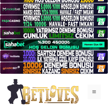
İçeriğe
atla
Menü