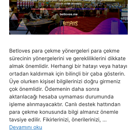
Betloves para çekme yönergeleri para çekme
sürecinin yönergelerini ve gerekliliklerini dikkate
almak önemlidir. Herhangi bir hatayı veya hatayı
ortadan kaldırmak için bilinçli bir çaba gösterin.
Üye olurken kişisel bilgilerinizi doğru girmeniz
çok önemlidir. Ödemenin daha sonra
aktarılacağı hesaba uymaması durumunda
işleme alınmayacaktır. Canlı destek hattından
para çekme konusunda bilgi almanız önemle
tavsiye edilir. Fikirlerinizi, önerilerinizi, …
Devamını oku