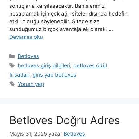
sonuçlarla karşılaşacaktır. Bahislerimizi
hesaplamak için çok ağır siteler dışında hedefin
etkili olduğu söylenebilir. Sitede size
sunduğumuz birçok avantaja ek olarak, …
Devamını oku
Kategoriler
Betloves
Etiketler
betloves giriş bilgileri
,
betloves ödül
fırsatları
,
giris yap betloves
Yorum yap
Betloves Doğru Adres
Mayıs 31, 2025
yazar
Betloves