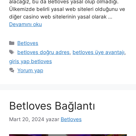
alacağız, bu da Betloves yasal olup olmadığı.
Ülkemizde belirli yasal web siteleri olduğunu ve
diğer casino web sitelerinin yasal olarak …
Devamını oku
Kategoriler
Betloves
Etiketler
betloves doğru adres
,
betloves üye avantajı
,
giris yap betloves
Yorum yap
Betloves Bağlantı
Mart 20, 2024
yazar
Betloves