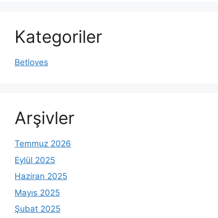
Kategoriler
Betloves
Arşivler
Temmuz 2026
Eylül 2025
Haziran 2025
Mayıs 2025
Şubat 2025