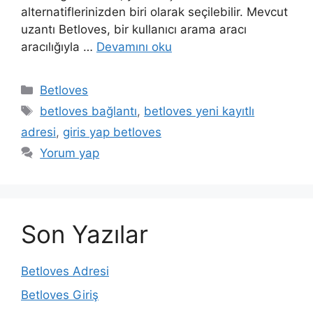
alternatiflerinizden biri olarak seçilebilir. Mevcut
uzantı Betloves, bir kullanıcı arama aracı
aracılığıyla …
Devamını oku
Kategoriler
Betloves
Etiketler
betloves bağlantı
,
betloves yeni kayıtlı
adresi
,
giris yap betloves
Yorum yap
Son Yazılar
Betloves Adresi
Betloves Giriş