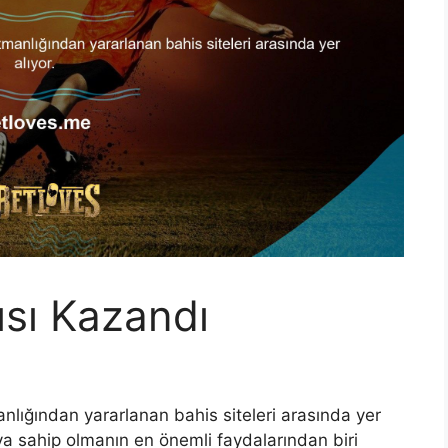
ısı Kazandı
nlığından yararlanan bahis siteleri arasında yer
ya sahip olmanın en önemli faydalarından biri