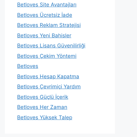
Betloves Site Avantajları
Betloves Ücretsiz İade
Betloves Reklam Stratejisi
Betloves Yeni Bahisler
Betloves Lisans Güvenilirliği
Betloves Çekim Yöntemi
Betloves
Betloves Hesap Kapatma
Betloves Çevrimiçi Yardım
Betloves Güçlü İçerik
Betloves Her Zaman
Betloves Yüksek Talep