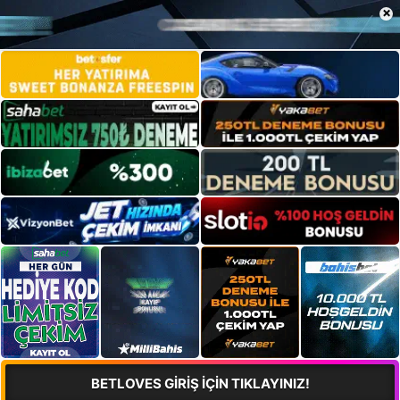
×
BETLOVES GİRİŞ İÇİN TIKLAYINIZ!