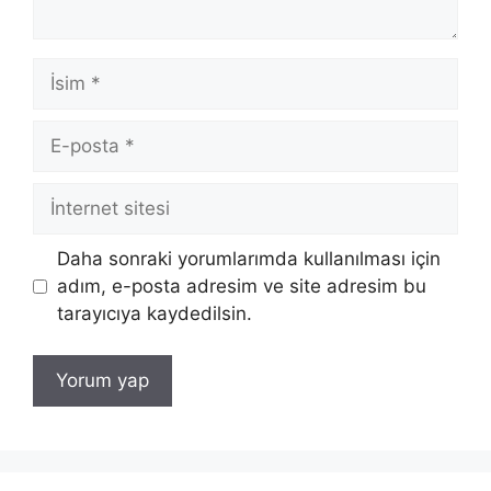
İsim
E-
posta
İnternet
sitesi
Daha sonraki yorumlarımda kullanılması için
adım, e-posta adresim ve site adresim bu
tarayıcıya kaydedilsin.