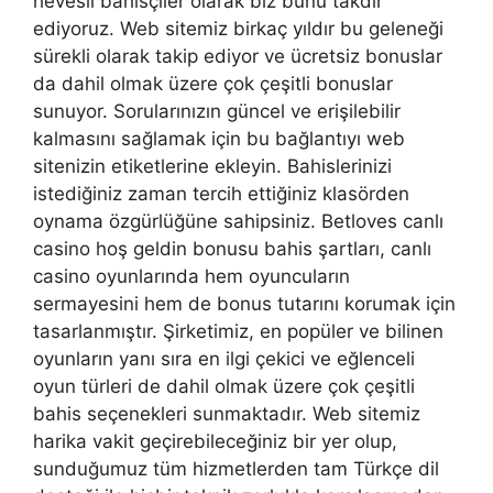
hevesli bahisçiler olarak biz bunu takdir
ediyoruz. Web sitemiz birkaç yıldır bu geleneği
sürekli olarak takip ediyor ve ücretsiz bonuslar
da dahil olmak üzere çok çeşitli bonuslar
sunuyor. Sorularınızın güncel ve erişilebilir
kalmasını sağlamak için bu bağlantıyı web
sitenizin etiketlerine ekleyin. Bahislerinizi
istediğiniz zaman tercih ettiğiniz klasörden
oynama özgürlüğüne sahipsiniz. Betloves canlı
casino hoş geldin bonusu bahis şartları, canlı
casino oyunlarında hem oyuncuların
sermayesini hem de bonus tutarını korumak için
tasarlanmıştır. Şirketimiz, en popüler ve bilinen
oyunların yanı sıra en ilgi çekici ve eğlenceli
oyun türleri de dahil olmak üzere çok çeşitli
bahis seçenekleri sunmaktadır. Web sitemiz
harika vakit geçirebileceğiniz bir yer olup,
sunduğumuz tüm hizmetlerden tam Türkçe dil