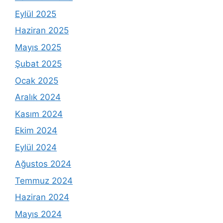
Eylül 2025
Haziran 2025
Mayıs 2025
Şubat 2025
Ocak 2025
Aralık 2024
Kasım 2024
Ekim 2024
Eylül 2024
Ağustos 2024
Temmuz 2024
Haziran 2024
Mayıs 2024