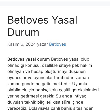
Betloves Yasal
Durum
Kasım 6, 2024
yazar
Betloves
Betloves yasal durum Betloves yasal olup
olmadığı konusu, özellikle siteye pek hakim
olmayan ve hesap oluşturmayı düşünen
oyuncular ve oyuncular tarafından zaman
zaman gündeme getirilmektedir. Uyumlu
olabilmek için bahisçilerin çeşitli gereksinimleri
yerine getirmesi gerekir. Şu anda ihtiyaç
duyulan teknik bilgileri kısa süre içinde
vereceğiz. Dolayısıyla canlı bahis sitesinden