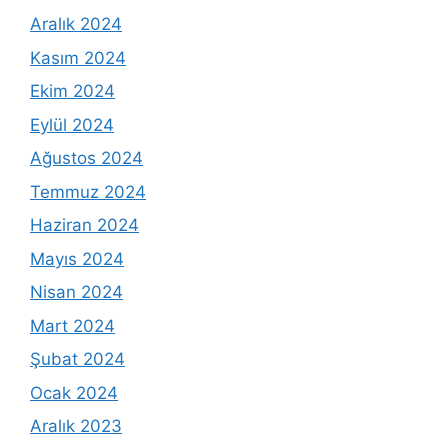
Aralık 2024
Kasım 2024
Ekim 2024
Eylül 2024
Ağustos 2024
Temmuz 2024
Haziran 2024
Mayıs 2024
Nisan 2024
Mart 2024
Şubat 2024
Ocak 2024
Aralık 2023