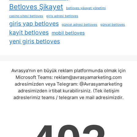
Betloves Şikayet
betloves şikayet yönetimi
casino sitesi betloves
giris adresi betloves
giris yap betloves
güncel adresi betloves
güncel betloves
kayit betloves
mobil betloves
yeni giris betloves
Avrasya'nın en büyük reklam platformunda olmak için
Microsoft Teams:
reklam@avrasyamarketing.com
adresimizden veya Telegram: @Avrasyamarketing
adresimizden irtibat kurabilirsiniz. (Tek iletişim
adreslerimiz teams / telegram ve mail adresimizdir.
Harici hiçbir iletişim adresimiz bulunmamaktadır.
Lütfen itibar etmeyiniz.) Türkiye yasalarına göre 7258
sayılı kanun uyarınca yasa dışı bahis oynamanın
cezaları mevcuttur. Şu an bulunduğunuz site hiç bir
şekilde illegal bahis oyunları oynatmıyor ve oynamaya