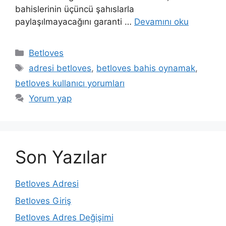
bahislerinin üçüncü şahıslarla
paylaşılmayacağını garanti …
Devamını oku
Kategoriler
Betloves
Etiketler
adresi betloves
,
betloves bahis oynamak
,
betloves kullanıcı yorumları
Yorum yap
Son Yazılar
Betloves Adresi
Betloves Giriş
Betloves Adres Değişimi