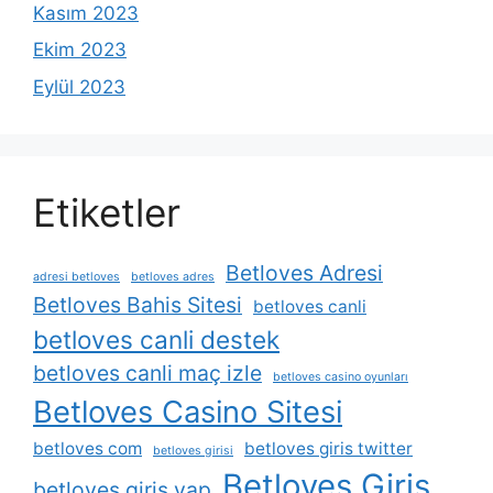
Kasım 2023
Ekim 2023
Eylül 2023
Etiketler
Betloves Adresi
adresi betloves
betloves adres
Betloves Bahis Sitesi
betloves canli
betloves canli destek
betloves canli maç izle
betloves casino oyunları
Betloves Casino Sitesi
betloves com
betloves giris twitter
betloves girisi
Betloves Giriş
betloves giris yap