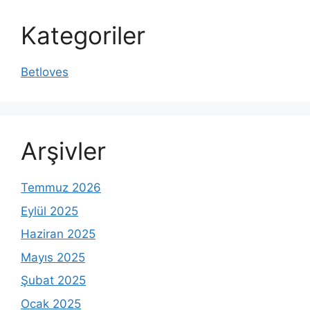
Kategoriler
Betloves
Arşivler
Temmuz 2026
Eylül 2025
Haziran 2025
Mayıs 2025
Şubat 2025
Ocak 2025