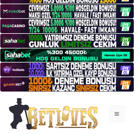
İçeriğe
atla
Menü