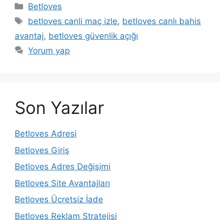
Kategoriler
Betloves
Etiketler
betloves canli maç izle
,
betloves canlı bahis
avantaj
,
betloves güvenlik açığı
Yorum yap
Son Yazılar
Betloves Adresi
Betloves Giriş
Betloves Adres Değişimi
Betloves Site Avantajları
Betloves Ücretsiz İade
Betloves Reklam Stratejisi