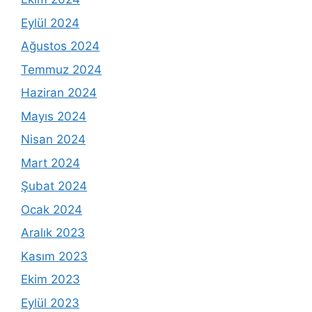
Eylül 2024
Ağustos 2024
Temmuz 2024
Haziran 2024
Mayıs 2024
Nisan 2024
Mart 2024
Şubat 2024
Ocak 2024
Aralık 2023
Kasım 2023
Ekim 2023
Eylül 2023