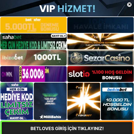
×
BETLOVES GİRİŞ İÇİN TIKLAYINIZ!