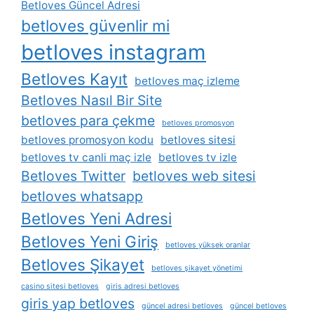
Betloves Güncel Adresi
betloves güvenlir mi
betloves instagram
Betloves Kayıt
betloves maç izleme
Betloves Nasıl Bir Site
betloves para çekme
betloves promosyon
betloves promosyon kodu
betloves sitesi
betloves tv canli maç izle
betloves tv izle
Betloves Twitter
betloves web sitesi
betloves whatsapp
Betloves Yeni Adresi
Betloves Yeni Giriş
betloves yüksek oranlar
Betloves Şikayet
betloves şikayet yönetimi
casino sitesi betloves
giris adresi betloves
giris yap betloves
güncel adresi betloves
güncel betloves