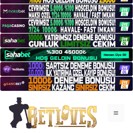
İçeriğe
atla
Menü