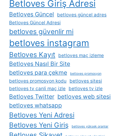
Betloves Giriş Adresi
Betloves Güncel
betloves güncel adres
Betloves Güncel Adresi
betloves güvenlir mi
betloves instagram
Betloves Kayıt
betloves maç izleme
Betloves Nasıl Bir Site
betloves para çekme
betloves promosyon
betloves promosyon kodu
betloves sitesi
betloves tv canli maç izle
betloves tv izle
Betloves Twitter
betloves web sitesi
betloves whatsapp
Betloves Yeni Adresi
Betloves Yeni Giriş
betloves yüksek oranlar
Betloves Şikayet