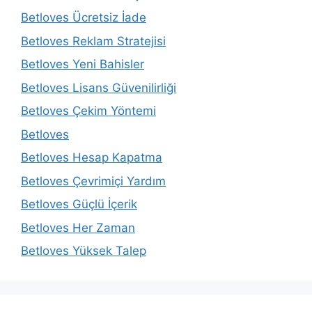
Betloves Ücretsiz İade
Betloves Reklam Stratejisi
Betloves Yeni Bahisler
Betloves Lisans Güvenilirliği
Betloves Çekim Yöntemi
Betloves
Betloves Hesap Kapatma
Betloves Çevrimiçi Yardım
Betloves Güçlü İçerik
Betloves Her Zaman
Betloves Yüksek Talep