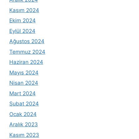
Kasım 2024
Ekim 2024
Eylül 2024
Ağustos 2024
Temmuz 2024
Haziran 2024
Mayıs 2024
Nisan 2024
Mart 2024
Şubat 2024
Ocak 2024
Aralık 2023
Kasım 2023