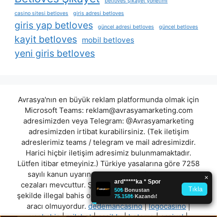
betloves şikayet yönetimi
casino sitesi betloves
giris adresi betloves
giris yap betloves
güncel adresi betloves
güncel betloves
kayit betloves
mobil betloves
yeni giris betloves
Avrasya'nın en büyük reklam platformunda olmak için
Microsoft Teams:
reklam@avrasyamarketing.com
adresimizden veya Telegram: @Avrasyamarketing
adresimizden irtibat kurabilirsiniz. (Tek iletişim
adreslerimiz teams / telegram ve mail adresimizdir.
Harici hiçbir iletişim adresimiz bulunmamaktadır.
Lütfen itibar etmeyiniz.) Türkiye yasalarına göre 7258
sayılı kanun uyarınca yasa dışı bahis oynamanın
cezaları mevcuttur. Şu an bulunduğunuz site hiç bir
şekilde illegal bahis oyunları oynatmıyor ve oynamaya
aracı olmuyordur.
dedemancasino
|
logocasino
|
yanbahis
|
milabet
|
casiblu
|
betorro
|
casival
|