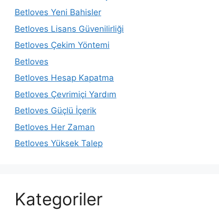
Betloves Yeni Bahisler
Betloves Lisans Güvenilirliği
Betloves Çekim Yöntemi
Betloves
Betloves Hesap Kapatma
Betloves Çevrimiçi Yardım
Betloves Güçlü İçerik
Betloves Her Zaman
Betloves Yüksek Talep
Kategoriler