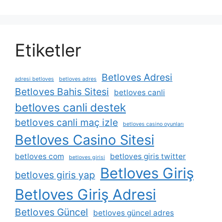
Etiketler
Betloves Adresi
adresi betloves
betloves adres
Betloves Bahis Sitesi
betloves canli
betloves canli destek
betloves canli maç izle
betloves casino oyunları
Betloves Casino Sitesi
betloves com
betloves giris twitter
betloves girisi
Betloves Giriş
betloves giris yap
Betloves Giriş Adresi
Betloves Güncel
betloves güncel adres