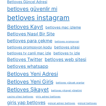
Betloves Güncel Adresi
betloves güvenlir mi
betloves instagram
Betloves Kayıt
betloves maç izleme
Betloves Nasıl Bir Site
betloves para çekme
betloves promosyon
betloves promosyon kodu
betloves sitesi
betloves tv canli maç izle
betloves tv izle
Betloves Twitter
betloves web sitesi
betloves whatsapp
Betloves Yeni Adresi
Betloves Yeni Giriş
betloves yüksek oranlar
Betloves Şikayet
betloves şikayet yönetimi
casino sitesi betloves
giris adresi betloves
giris yap betloves
güncel adresi betloves
güncel betloves