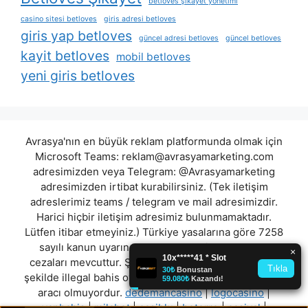
betloves şikayet yönetimi
casino sitesi betloves
giris adresi betloves
giris yap betloves
güncel adresi betloves
güncel betloves
kayit betloves
mobil betloves
yeni giris betloves
Avrasya'nın en büyük reklam platformunda olmak için
Microsoft Teams:
reklam@avrasyamarketing.com
adresimizden veya Telegram: @Avrasyamarketing
adresimizden irtibat kurabilirsiniz. (Tek iletişim
adreslerimiz teams / telegram ve mail adresimizdir.
Harici hiçbir iletişim adresimiz bulunmamaktadır.
Lütfen itibar etmeyiniz.) Türkiye yasalarına göre 7258
sayılı kanun uyarınca yasa dışı bahis oynamanın
cezaları mevcuttur. Şu an bulunduğunuz site hiç bir
şekilde illegal bahis oyunları oynatmıyor ve oynamaya
aracı olmuyordur.
dedemancasino
|
logocasino
|
yanbahis
|
milabet
|
casiblu
|
betorro
|
casival
|