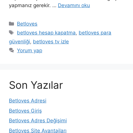
yapmanız gerekir. …
Devamını oku
Kategoriler
Betloves
Etiketler
betloves hesap kapatma
,
betloves para
güvenliği
,
betloves tv izle
Yorum yap
Son Yazılar
Betloves Adresi
Betloves Giriş
Betloves Adres Değişimi
Betloves Site Avantajları