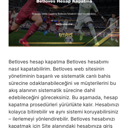
Betloves hesap kapatma Betloves hesabımı
nasıl kapatabilirim. Betloves web sitesinin
yönetiminin başarılı ve sistematik canlı bahis
sürecine odaklanabileceğini ve müşterilerini bu
akış alanının sistematik sürecine dahil
edebileceğini göreceksiniz. Bu aşamada, hesap
kapatma prosedürleri yürürlükte kalır. Hesabınızı
kolayca bitirebilir ve aynı sistemi koruyabilirsiniz
– ilerlemeyi yönlendirebilir. Betloves hesabınızı
kapatmak için Site alanındaki hesabınıza giriş