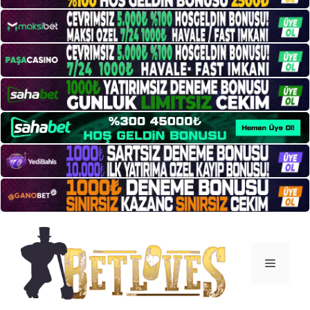
İçeriğe
atla
Menü