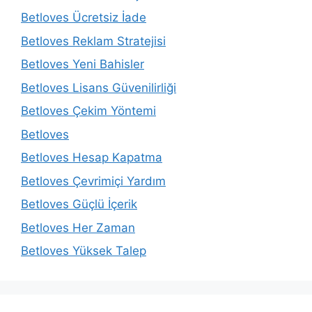
Betloves Ücretsiz İade
Betloves Reklam Stratejisi
Betloves Yeni Bahisler
Betloves Lisans Güvenilirliği
Betloves Çekim Yöntemi
Betloves
Betloves Hesap Kapatma
Betloves Çevrimiçi Yardım
Betloves Güçlü İçerik
Betloves Her Zaman
Betloves Yüksek Talep