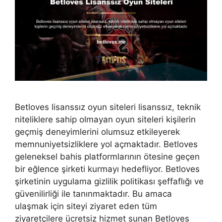
Betloves lisanssız oyun siteleri lisanssız, teknik
niteliklere sahip olmayan oyun siteleri kişilerin
geçmiş deneyimlerini olumsuz etkileyerek
memnuniyetsizliklere yol açmaktadır. Betloves
geleneksel bahis platformlarının ötesine geçen
bir eğlence şirketi kurmayı hedefliyor. Betloves
şirketinin uygulama gizlilik politikası şeffaflığı ve
güvenilirliği ile tanınmaktadır. Bu amaca
ulaşmak için siteyi ziyaret eden tüm
ziyaretçilere ücretsiz hizmet sunan Betloves