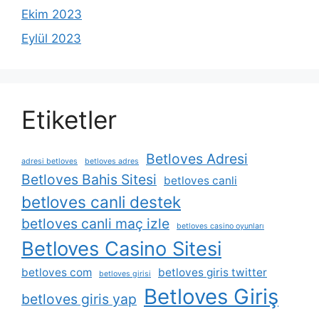
Ekim 2023
Eylül 2023
Etiketler
Betloves Adresi
adresi betloves
betloves adres
Betloves Bahis Sitesi
betloves canli
betloves canli destek
betloves canli maç izle
betloves casino oyunları
Betloves Casino Sitesi
betloves com
betloves giris twitter
betloves girisi
Betloves Giriş
betloves giris yap