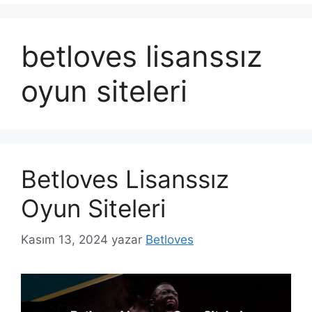
betloves lisanssız
oyun siteleri
Betloves Lisanssız
Oyun Siteleri
Kasım 13, 2024
yazar
Betloves