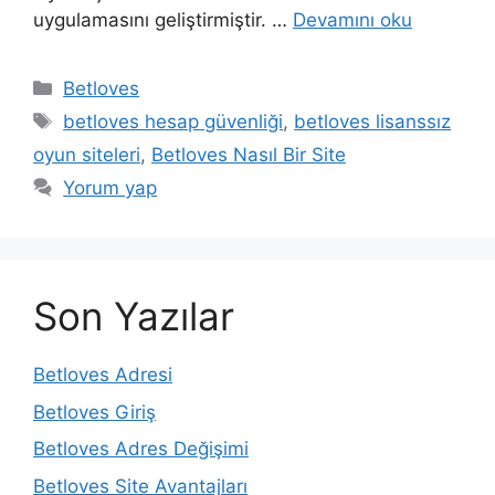
uygulamasını geliştirmiştir. …
Devamını oku
Kategoriler
Betloves
Etiketler
betloves hesap güvenliği
,
betloves lisanssız
oyun siteleri
,
Betloves Nasıl Bir Site
Yorum yap
Son Yazılar
Betloves Adresi
Betloves Giriş
Betloves Adres Değişimi
Betloves Site Avantajları