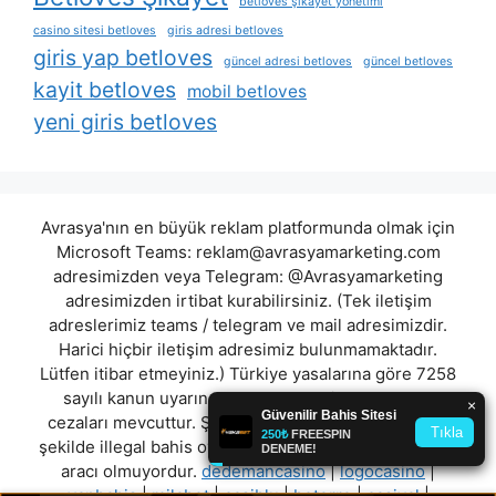
betloves şikayet yönetimi
casino sitesi betloves
giris adresi betloves
giris yap betloves
güncel adresi betloves
güncel betloves
kayit betloves
mobil betloves
yeni giris betloves
Avrasya'nın en büyük reklam platformunda olmak için
Microsoft Teams:
reklam@avrasyamarketing.com
adresimizden veya Telegram: @Avrasyamarketing
adresimizden irtibat kurabilirsiniz. (Tek iletişim
adreslerimiz teams / telegram ve mail adresimizdir.
Harici hiçbir iletişim adresimiz bulunmamaktadır.
Lütfen itibar etmeyiniz.) Türkiye yasalarına göre 7258
sayılı kanun uyarınca yasa dışı bahis oynamanın
cezaları mevcuttur. Şu an bulunduğunuz site hiç bir
şekilde illegal bahis oyunları oynatmıyor ve oynamaya
aracı olmuyordur.
dedemancasino
|
logocasino
|
yanbahis
|
milabet
|
casiblu
|
betorro
|
casival
|