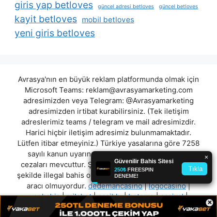
giris yap betloves
güncel adresi betloves
güncel betloves
kayit betloves
mobil betloves
yeni giris betloves
Avrasya'nın en büyük reklam platformunda olmak için
Microsoft Teams:
reklam@avrasyamarketing.com
adresimizden veya Telegram: @Avrasyamarketing
adresimizden irtibat kurabilirsiniz. (Tek iletişim
adreslerimiz teams / telegram ve mail adresimizdir.
Harici hiçbir iletişim adresimiz bulunmamaktadır.
Lütfen itibar etmeyiniz.) Türkiye yasalarına göre 7258
sayılı kanun uyarınca yasa dışı bahis oynamanın
cezaları mevcuttur. Şu an bulunduğunuz site hiç bir
şekilde illegal bahis oyunları oynatmıyor ve oynamaya
aracı olmuyordur.
dedemancasino
|
logocasino
|
yanbahis
|
milabet
|
casiblu
|
betorro
|
casival
|
×
vevobahis