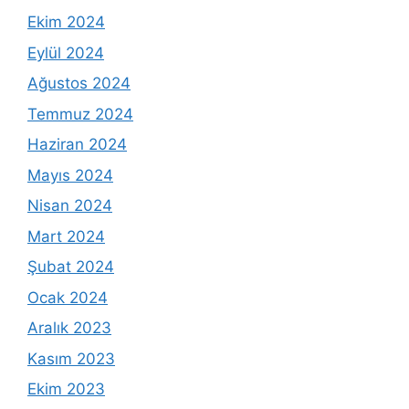
Ekim 2024
Eylül 2024
Ağustos 2024
Temmuz 2024
Haziran 2024
Mayıs 2024
Nisan 2024
Mart 2024
Şubat 2024
Ocak 2024
Aralık 2023
Kasım 2023
Ekim 2023