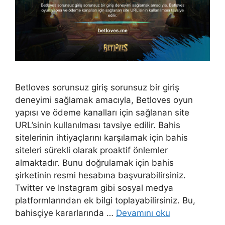
Betloves sorunsuz giriş sorunsuz bir giriş
deneyimi sağlamak amacıyla, Betloves oyun
yapısı ve ödeme kanalları için sağlanan site
URL’sinin kullanılması tavsiye edilir. Bahis
sitelerinin ihtiyaçlarını karşılamak için bahis
siteleri sürekli olarak proaktif önlemler
almaktadır. Bunu doğrulamak için bahis
şirketinin resmi hesabına başvurabilirsiniz.
Twitter ve Instagram gibi sosyal medya
platformlarından ek bilgi toplayabilirsiniz. Bu,
bahisçiye kararlarında …
Devamını oku