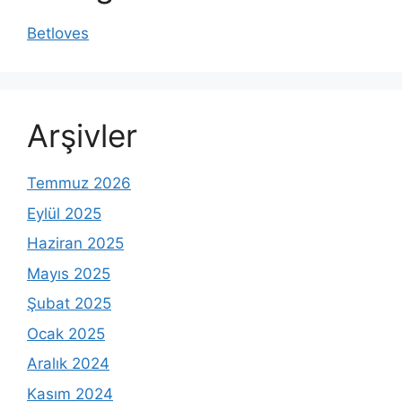
Betloves
Arşivler
Temmuz 2026
Eylül 2025
Haziran 2025
Mayıs 2025
Şubat 2025
Ocak 2025
Aralık 2024
Kasım 2024