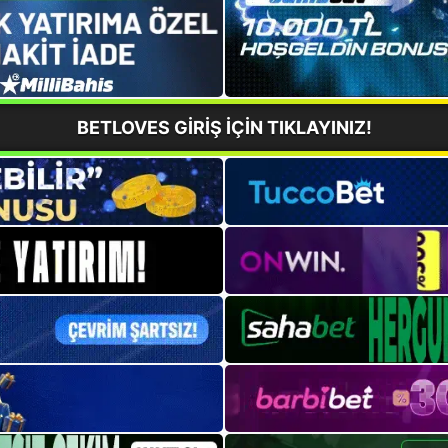
BETLOVES GİRİŞ İÇİN TIKLAYINIZ!