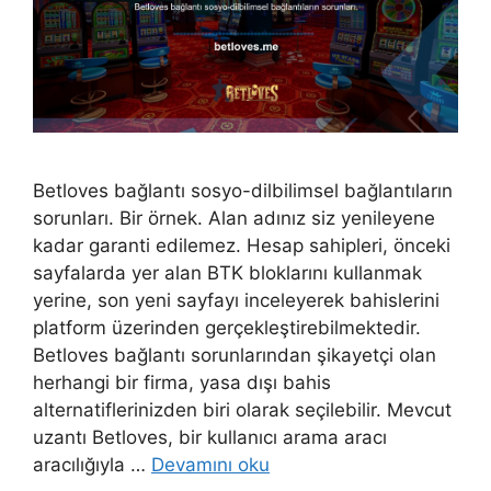
Betloves bağlantı sosyo-dilbilimsel bağlantıların
sorunları. Bir örnek. Alan adınız siz yenileyene
kadar garanti edilemez. Hesap sahipleri, önceki
sayfalarda yer alan BTK bloklarını kullanmak
yerine, son yeni sayfayı inceleyerek bahislerini
platform üzerinden gerçekleştirebilmektedir.
Betloves bağlantı sorunlarından şikayetçi olan
herhangi bir firma, yasa dışı bahis
alternatiflerinizden biri olarak seçilebilir. Mevcut
uzantı Betloves, bir kullanıcı arama aracı
aracılığıyla …
Devamını oku