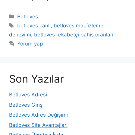
Kategoriler
Betloves
Etiketler
betloves canli
,
betloves maç i̇zleme
deneyimi
,
betloves rekabetçi bahis oranları
Yorum yap
Son Yazılar
Betloves Adresi
Betloves Giriş
Betloves Adres Değişimi
Betloves Site Avantajları