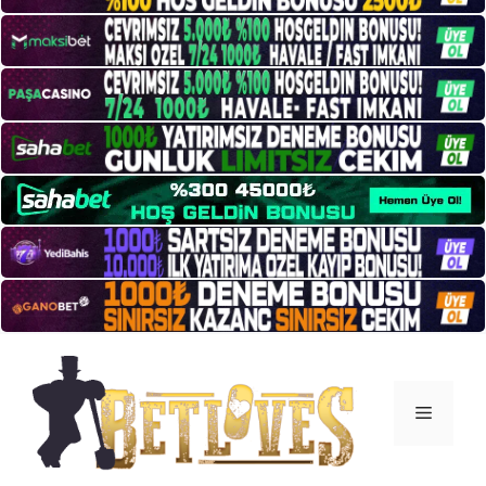
İçeriğe
atla
Menü