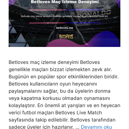
Betloves maç izleme deneyimi Betloves
genellikle maçları bizzat izlemekten zevk alır.
Bugünün en popüler spor etkinliklerinden biridir.
Betloves kullanıcıların oyun heyecanını
paylaşmalarını sağlar, bu da üyelerin donma
veya kapatma korkusu olmadan oynamasını
kolaylaştırır. En önemli at yarışları ve en heyecan
verici futbol maçları Betloves Live Match
sayfasında takip edilebilir. Betloves tarafından
sadece üyeler için hazırlanır. …
Devamını oku