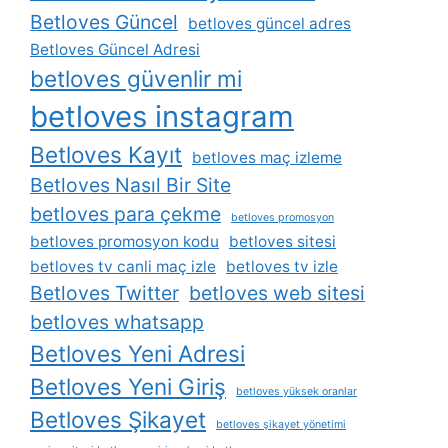
Betloves Güncel
betloves güncel adres
Betloves Güncel Adresi
betloves güvenlir mi
betloves instagram
Betloves Kayıt
betloves maç izleme
Betloves Nasıl Bir Site
betloves para çekme
betloves promosyon
betloves promosyon kodu
betloves sitesi
betloves tv canli maç izle
betloves tv izle
Betloves Twitter
betloves web sitesi
betloves whatsapp
Betloves Yeni Adresi
Betloves Yeni Giriş
betloves yüksek oranlar
Betloves Şikayet
betloves şikayet yönetimi